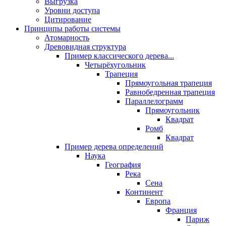
Выгрузка
Уровни доступа
Цитирование
Принципы работы системы
Атомарность
Древовидная структура
Пример классического дерева...
Четырёхугольник
Трапеция
Прямоугольная трапеция
Равнобедренная трапеция
Параллелограмм
Прямоугольник
Квадрат
Ромб
Квадрат
Пример дерева определений
Наука
География
Река
Сена
Континент
Европа
Франция
Париж