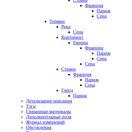
Страна
Франция
Париж
Сена
Термин
Река
Сена
Континент
Европа
Франция
Париж
Сена
Сена
Страна
Франция
Париж
Сена
Город
Париж
Детализация описания
Тэги
Связанные материалы
Дополнительные поля
Журнал изменений
Обсуждения