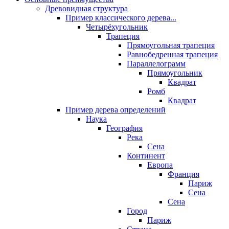
Древовидная структура
Пример классического дерева...
Четырёхугольник
Трапеция
Прямоугольная трапеция
Равнобедренная трапеция
Параллелограмм
Прямоугольник
Квадрат
Ромб
Квадрат
Пример дерева определений
Наука
География
Река
Сена
Континент
Европа
Франция
Париж
Сена
Сена
Город
Париж