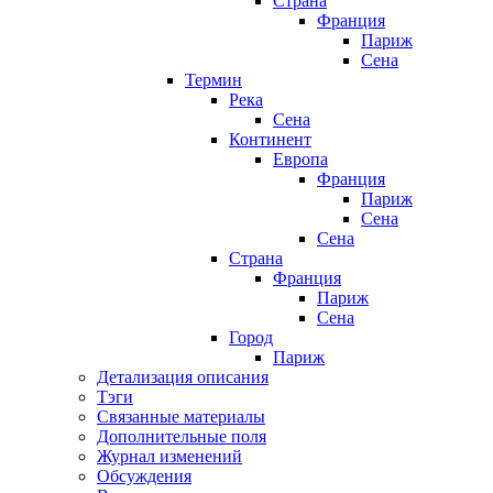
Страна
Франция
Париж
Сена
Термин
Река
Сена
Континент
Европа
Франция
Париж
Сена
Сена
Страна
Франция
Париж
Сена
Город
Париж
Детализация описания
Тэги
Связанные материалы
Дополнительные поля
Журнал изменений
Обсуждения