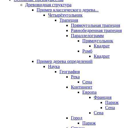
Древовидная структура
Пример классического дерева...
Четырёхугольник
Трапеция
Прямоугольная трапеция
Равнобедренная трапеция
Параллелограмм
Прямоугольник
Квадрат
Ромб
Квадрат
Пример дерева определений
Наука
География
Река
Сена
Континент
Европа
Франция
Париж
Сена
Сена
Город
Париж