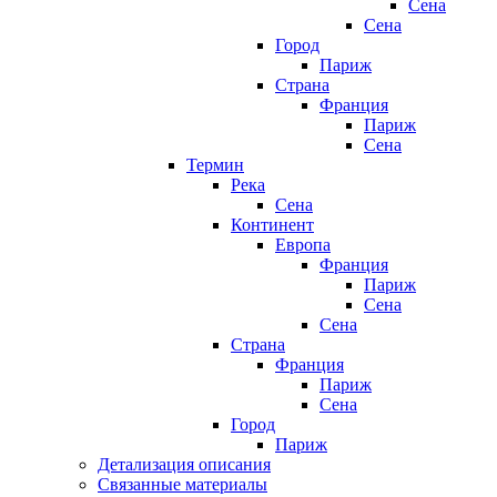
Сена
Сена
Город
Париж
Страна
Франция
Париж
Сена
Термин
Река
Сена
Континент
Европа
Франция
Париж
Сена
Сена
Страна
Франция
Париж
Сена
Город
Париж
Детализация описания
Связанные материалы