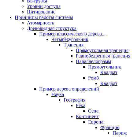
Выгрузка
Уровни доступа
Цитирование
Принципы работы системы
Атомарность
Древовидная структура
Пример классического дерева...
Четырёхугольник
Трапеция
Прямоугольная трапеция
Равнобедренная трапеция
Параллелограмм
Прямоугольник
Квадрат
Ромб
Квадрат
Пример дерева определений
Наука
География
Река
Сена
Континент
Европа
Франция
Париж